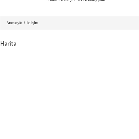
Firmamıza ulaşmanın en kolay yolu.
Anasayfa
/
İletişim
Harita