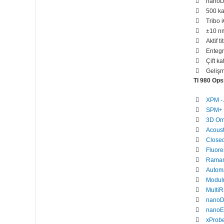
nanoDM
500 ka
Tribo 
±10 nm
Aktif 
Entegr
Çift k
Gelişm
TI 980 Ops
XPM - 
SPM+ 
3D Om
Acoust
Close
Fluor
Raman
Autom
Modul
Multi
nanoD
nano
xProb