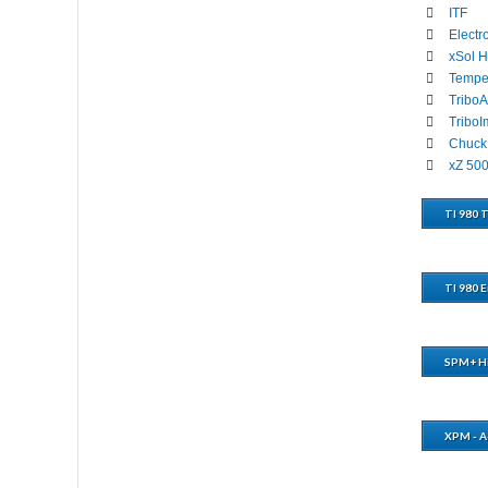
ITF
Electr
xSol H
Temper
Tribo
Tribo
Chuck
xZ 50
TI 980 
TI 980 
SPM+ Hi
XPM - A