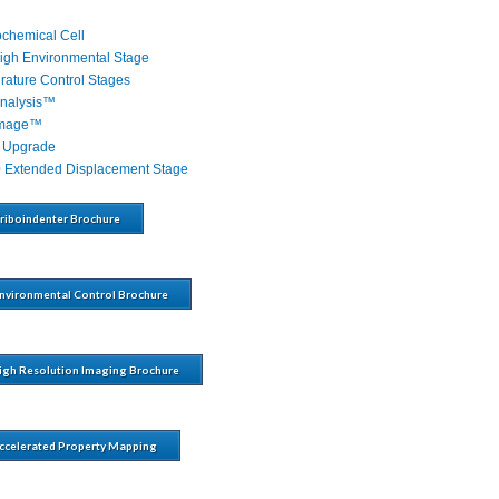
ochemical Cell
igh Environmental Stage
ature Control Stages
Analysis™
Image™
 Upgrade
0 Extended Displacement Stage
Triboindenter Brochure
Environmental Control Brochure
gh Resolution Imaging Brochure
ccelerated Property Mapping