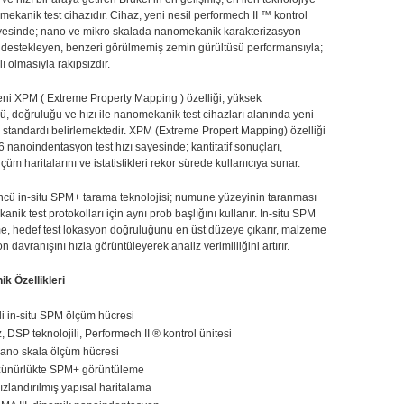
ekanik test cihazıdır. Cihaz, yeni nesil performech II ™ kontrol
esinde; nano ve mikro skalada nanomekanik karakterizasyon
i destekleyen, benzeri görülmemiş zemin gürültüsü performansıyla;
ı olmasıyla rakipsizdir.
eni XPM ( Extreme Property Mapping ) özelliği; yüksek
, doğruluğu ve hızı ile nanomekanik test cihazları alanında yeni
i standardı belirlemektedir. XPM (Extreme Propert Mapping) özelliği
6 nanoindentasyon test hızı sayesinde; kantitatif sonuçları,
çüm haritalarını ve istatistikleri rekor sürede kullanıcıya sunar.
öncü in-situ SPM+ tarama teknolojisi; numune yüzeyinin taranması
nik test protokolları için aynı prob başlığını kullanır. In-situ SPM
e, hedef test lokasyon doğruluğunu en üst düzeye çıkarır, malzeme
 davranışını hızla görüntüleyerek analiz verimliliğini artırır.
ik Özellikleri
li in-situ SPM ölçüm hücresi
, DSP teknolojili, Performech II ® kontrol ünitesi
ano skala ölçüm hücresi
zünürlükte SPM+ görüntüleme
zlandırılmış yapısal haritalama