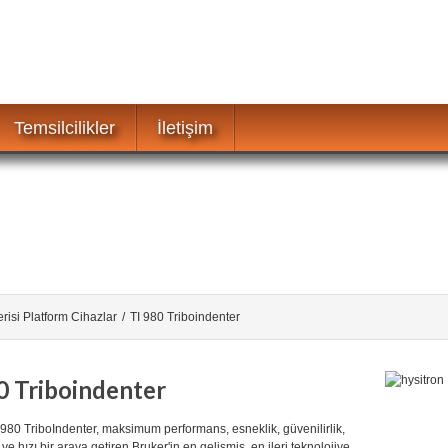
Temsilcilikler
İletişim
erisi Platform Cihazlar
/
TI 980 Triboindenter
0 Triboindenter
 980 TriboIndenter, maksimum performans, esneklik, güvenilirlik,
k ve hızı bir araya getiren Bruker'in en gelişmiş, en ileri teknolojiye