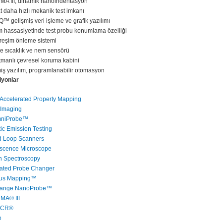
A III, dinamik nanoindentasyon
t daha hızlı mekanik test imkanı
iQ™ gelişmiş veri işleme ve grafik yazılımı
 hassasiyetinde test probu konumlama özelliği
titreşim önleme sistemi
e sıcaklık ve nem sensörü
atmanlı çevresel koruma kabini
iş yazılım, programlanabilir otomasyon
iyonlar
Accelerated Property Mapping
Imaging
niProbe™
ic Emission Testing
d Loop Scanners
escence Microscope
 Spectroscopy
ated Probe Changer
us Mapping™
Range NanoProbe™
MA® III
ECR®
e