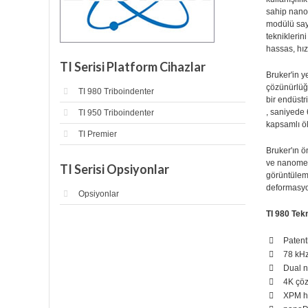
sahip nanom
modülü say
tekniklerin
hassas, hızl
TI Serisi Platform Cihazlar
Bruker'in y
çözünürlüğü
TI 980 Triboindenter
bir endüstr
, saniyede 
TI 950 Triboindenter
kapsamlı öl
TI Premier
Bruker'ın 
ve nanomeka
TI Serisi Opsiyonlar
görüntülem
deformasyon
Opsiyonlar
TI 980 Tekn
Patent
78 kHz
Dual n
4K çö
XPM hı