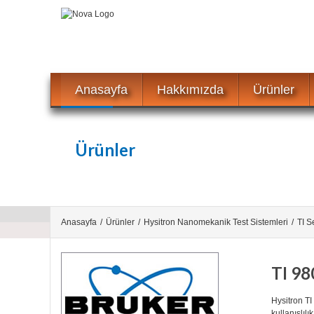
Anasayfa
Hakkımızda
Ürünler
Ürünler
Anasayfa
/
Ürünler
/
Hysitron Nanomekanik Test Sistemleri
/
TI S
TI 98
Hysitron TI
kullanışlılı